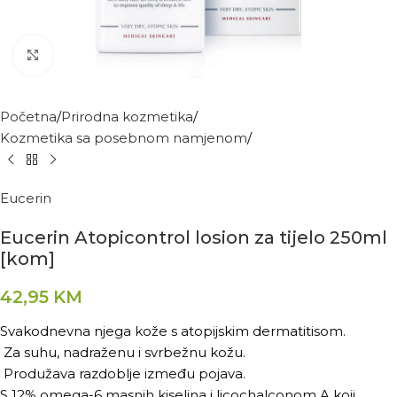
Kliknite za povećanje
Početna
Prirodna kozmetika
Kozmetika sa posebnom namjenom
Eucerin
Eucerin Atopicontrol losion za tijelo 250ml
[kom]
42,95
KM
Svakodnevna njega kože s atopijskim dermatitisom.
Za suhu, nadraženu i svrbežnu kožu.
Produžava razdoblje između pojava.
S 12% omega-6 masnih kiselina i licochalconom A koji