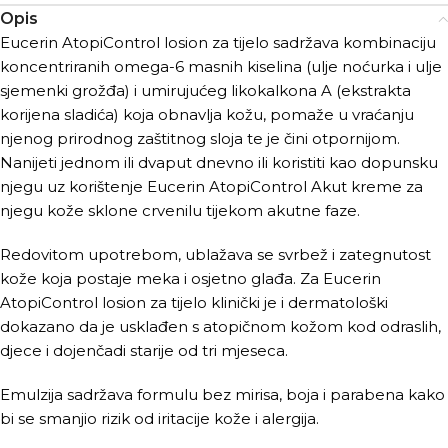
Opis
Eucerin AtopiControl losion za tijelo sadržava kombinaciju
koncentriranih omega-6 masnih kiselina (ulje noćurka i ulje
sjemenki grožđa) i umirujućeg likokalkona A (ekstrakta
korijena sladića) koja obnavlja kožu, pomaže u vraćanju
njenog prirodnog zaštitnog sloja te je čini otpornijom.
Nanijeti jednom ili dvaput dnevno ili koristiti kao dopunsku
njegu uz korištenje Eucerin AtopiControl Akut kreme za
njegu kože sklone crvenilu tijekom akutne faze.
Redovitom upotrebom, ublažava se svrbež i zategnutost
kože koja postaje meka i osjetno glađa. Za Eucerin
AtopiControl losion za tijelo klinički je i dermatološki
dokazano da je usklađen s atopičnom kožom kod odraslih,
djece i dojenčadi starije od tri mjeseca.
Emulzija sadržava formulu bez mirisa, boja i parabena kako
bi se smanjio rizik od iritacije kože i alergija.