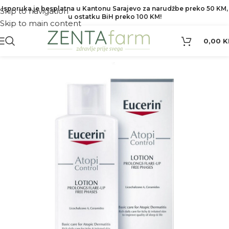
Isporuka je besplatna u Kantonu Sarajevo za narudžbe preko 50 KM,
Skip to navigation
u ostatku BiH preko 100 KM!
Skip to main content
0,00
K