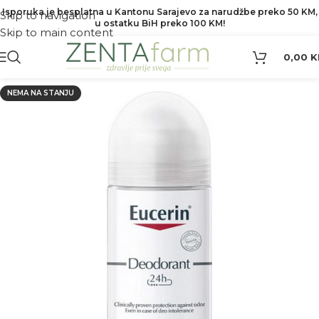
Isporuka je besplatna u Kantonu Sarajevo za narudžbe preko 50 KM,
Skip to navigation
u ostatku BiH preko 100 KM!
Skip to main content
0,00
K
NEMA NA STANJU