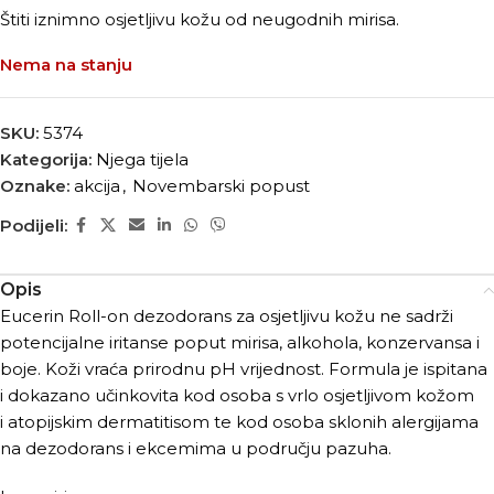
Štiti iznimno osjetljivu kožu od neugodnih mirisa.
Nema na stanju
SKU:
5374
Kategorija:
Njega tijela
Oznake:
akcija
,
Novembarski popust
Podijeli:
Opis
Eucerin Roll-on dezodorans za osjetljivu kožu ne sadrži
potencijalne iritanse poput mirisa, alkohola, konzervansa i
boje. Koži vraća prirodnu pH vrijednost. Formula je ispitana
i dokazano učinkovita kod osoba s vrlo osjetljivom kožom
i atopijskim dermatitisom te kod osoba sklonih alergijama
na dezodorans i ekcemima u području pazuha.