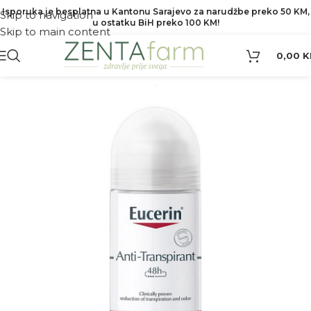
Isporuka je besplatna u Kantonu Sarajevo za narudžbe preko 50 KM,
Skip to navigation
u ostatku BiH preko 100 KM!
Skip to main content
0,00
K