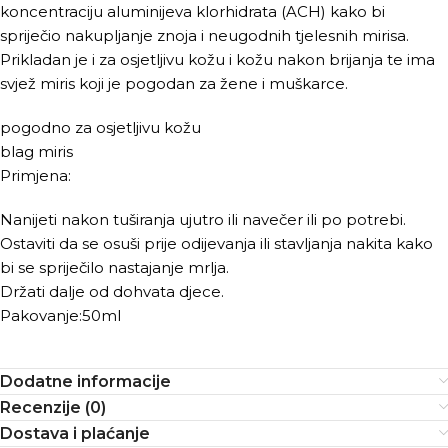
koncentraciju aluminijeva klorhidrata (ACH) kako bi
spriječio nakupljanje znoja i neugodnih tjelesnih mirisa.
Prikladan je i za osjetljivu kožu i kožu nakon brijanja te ima
svjež miris koji je pogodan za žene i muškarce.
pogodno za osjetljivu kožu
blag miris
Primjena:
Nanijeti nakon tuširanja ujutro ili navečer ili po potrebi.
Ostaviti da se osuši prije odijevanja ili stavljanja nakita kako
bi se spriječilo nastajanje mrlja.
Držati dalje od dohvata djece.
Pakovanje:50ml
Dodatne informacije
Recenzije (0)
Dostava i plaćanje