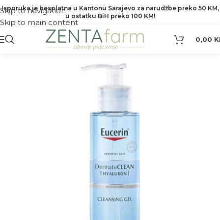
Isporuka je besplatna u Kantonu Sarajevo za narudžbe preko 50 KM,
Skip to navigation
u ostatku BiH preko 100 KM!
Skip to main content
0,00
K