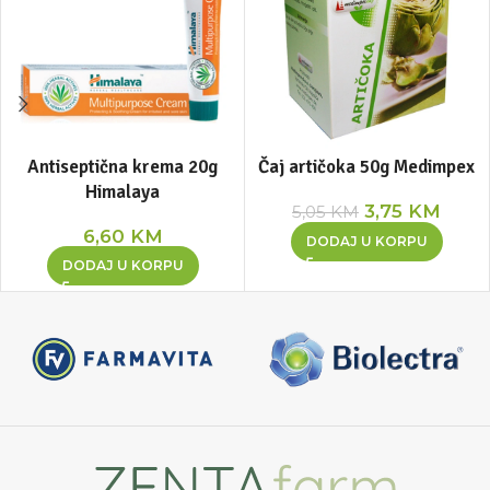
Antiseptična krema 20g
Čaj artičoka 50g Medimpex
Himalaya
3,75
KM
5,05
KM
6,60
KM
DODAJ U KORPU
DODAJ U KORPU