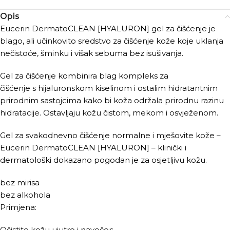
Opis
Eucerin DermatoCLEAN [HYALURON] gel za čišćenje je
blago, ali učinkovito sredstvo za čišćenje kože koje uklanja
nečistoće, šminku i višak sebuma bez isušivanja.
Gel za čišćenje kombinira blag kompleks za
čišćenje s hijaluronskom kiselinom i ostalim hidratantnim
prirodnim sastojcima kako bi koža održala prirodnu razinu
hidratacije. Ostavljaju kožu čistom, mekom i osvježenom.
Gel za svakodnevno čišćenje normalne i mješovite kože –
Eucerin DermatoCLEAN [HYALURON] – klinički i
dermatološki dokazano pogodan je za osjetljivu kožu.
bez mirisa
bez alkohola
Primjena:
Očistite kožu ujutro i navečer: