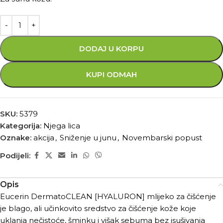
DODAJ U KORPU
KUPI ODMAH
SKU:
5379
Kategorija:
Njega lica
Oznake:
akcija
,
Sniženje u junu
,
Novembarski popust
Podijeli:
Opis
Eucerin DermatoCLEAN [HYALURON] mlijeko za čišćenje
je blago, ali učinkovito sredstvo za čišćenje kože koje
uklanja nečistoće, šminku i višak sebuma bez isušivanja