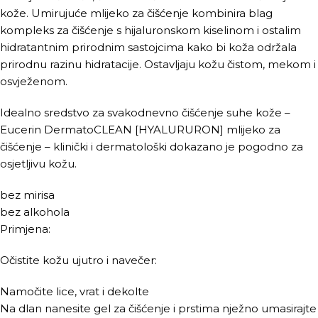
kože. Umirujuće mlijeko za čišćenje kombinira blag
kompleks za čišćenje s hijaluronskom kiselinom i ostalim
hidratantnim prirodnim sastojcima kako bi koža održala
prirodnu razinu hidratacije. Ostavljaju kožu čistom, mekom i
osvježenom.
Idealno sredstvo za svakodnevno čišćenje suhe kože –
Eucerin DermatoCLEAN [HYALURURON] mlijeko za
čišćenje – klinički i dermatološki dokazano je pogodno za
osjetljivu kožu.
bez mirisa
bez alkohola
Primjena:
Očistite kožu ujutro i navečer:
Namočite lice, vrat i dekolte
Na dlan nanesite gel za čišćenje i prstima nježno umasirajte