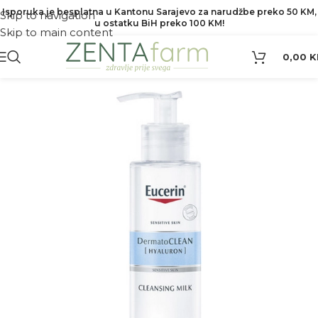
Isporuka je besplatna u Kantonu Sarajevo za narudžbe preko 50 KM,
Skip to navigation
u ostatku BiH preko 100 KM!
Skip to main content
0,00
K