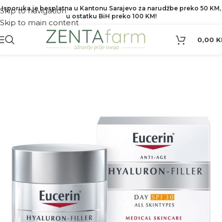
Isporuka je besplatna u Kantonu Sarajevo za narudžbe preko 50 KM,
Skip to navigation
u ostatku BiH preko 100 KM!
Skip to main content
0,00
K