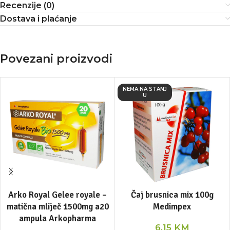
Recenzije (0)
Dostava i plaćanje
Povezani proizvodi
NEMA NA STANJ
U
Arko Royal Gelee royale –
Čaj brusnica mix 100g
matična mliječ 1500mg a20
Medimpex
ampula Arkopharma
6,15
KM