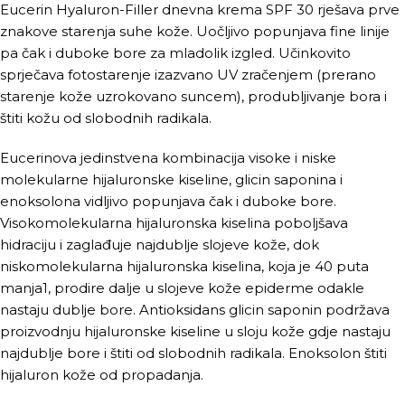
Eucerin Hyaluron-Filler dnevna krema SPF 30 rješava prve
znakove starenja suhe kože. Uočljivo popunjava fine linije
pa čak i duboke bore za mladolik izgled. Učinkovito
sprječava fotostarenje izazvano UV zračenjem (prerano
starenje kože uzrokovano suncem), produbljivanje bora i
štiti kožu od slobodnih radikala.
Eucerinova jedinstvena kombinacija visoke i niske
molekularne hijaluronske kiseline, glicin saponina i
enoksolona vidljivo popunjava čak i duboke bore.
Visokomolekularna hijaluronska kiselina poboljšava
hidraciju i zaglađuje najdublje slojeve kože, dok
niskomolekularna hijaluronska kiselina, koja je 40 puta
manja1, prodire dalje u slojeve kože epiderme odakle
nastaju dublje bore. Antioksidans glicin saponin podržava
proizvodnju hijaluronske kiseline u sloju kože gdje nastaju
najdublje bore i štiti od slobodnih radikala. Enoksolon štiti
hijaluron kože od propadanja.