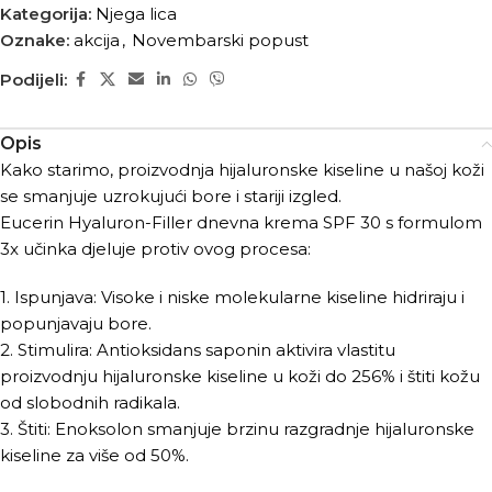
Kategorija:
Njega lica
Oznake:
akcija
,
Novembarski popust
Podijeli:
Opis
Kako starimo, proizvodnja hijaluronske kiseline u našoj koži
se smanjuje uzrokujući bore i stariji izgled.
Eucerin Hyaluron-Filler dnevna krema SPF 30 s formulom
3x učinka djeluje protiv ovog procesa:
1. Ispunjava: Visoke i niske molekularne kiseline hidriraju i
popunjavaju bore.
2. Stimulira: Antioksidans saponin aktivira vlastitu
proizvodnju hijaluronske kiseline u koži do 256% i štiti kožu
od slobodnih radikala.
3. Štiti: Enoksolon smanjuje brzinu razgradnje hijaluronske
kiseline za više od 50%.