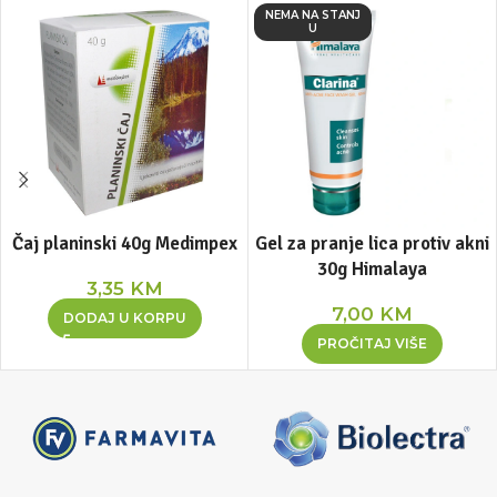
NEMA NA STANJ
U
Čaj planinski 40g Medimpex
Gel za pranje lica protiv akni
30g Himalaya
3,35
KM
7,00
KM
DODAJ U KORPU
PROČITAJ VIŠE