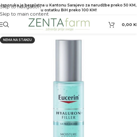
Isporuka je besplatna u Kantonu Sarajevo za narudžbe preko 50 KM,
Skip to navigation
u ostatku BiH preko 100 KM!
Skip to main content
0,00
K
NEMA NA STANJU