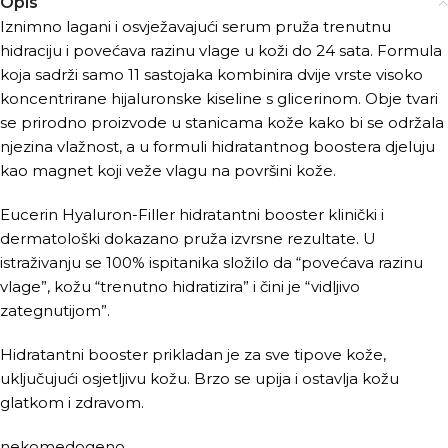
Opis
Iznimno lagani i osvježavajući serum pruža trenutnu
hidraciju i povećava razinu vlage u koži do 24 sata. Formula
koja sadrži samo 11 sastojaka kombinira dvije vrste visoko
koncentrirane hijaluronske kiseline s glicerinom. Obje tvari
se prirodno proizvode u stanicama kože kako bi se održala
njezina vlažnost, a u formuli hidratantnog boostera djeluju
kao magnet koji veže vlagu na površini kože.
Eucerin Hyaluron-Filler hidratantni booster klinički i
dermatološki dokazano pruža izvrsne rezultate. U
istraživanju se 100% ispitanika složilo da “povećava razinu
vlage”, kožu “trenutno hidratizira” i čini je “vidljivo
zategnutijom”.
Hidratantni booster prikladan je za sve tipove kože,
uključujući osjetljivu kožu. Brzo se upija i ostavlja kožu
glatkom i zdravom.
nekomedogeno