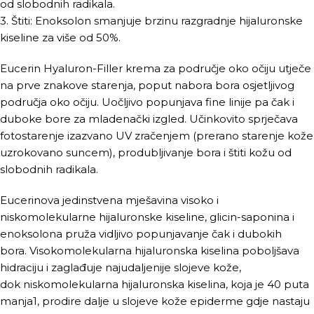
od slobodnih radikala.
3. Štiti: Enoksolon smanjuje brzinu razgradnje hijaluronske
kiseline za više od 50%.
Eucerin Hyaluron-Filler krema za područje oko očiju utječe
na prve znakove starenja, poput nabora bora osjetljivog
područja oko očiju. Uočljivo popunjava fine linije pa čak i
duboke bore za mladenački izgled. Učinkovito sprječava
fotostarenje izazvano UV zračenjem (prerano starenje kože
uzrokovano suncem), produbljivanje bora i štiti kožu od
slobodnih radikala.
Eucerinova jedinstvena mješavina visoko i
niskomolekularne hijaluronske kiseline, glicin-saponina i
enoksolona pruža vidljivo popunjavanje čak i dubokih
bora. Visokomolekularna hijaluronska kiselina poboljšava
hidraciju i zaglađuje najudaljenije slojeve kože,
dok niskomolekularna hijaluronska kiselina, koja je 40 puta
manja1, prodire dalje u slojeve kože epiderme gdje nastaju