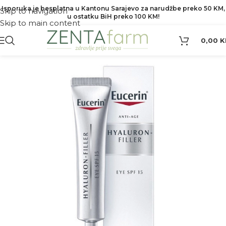
Isporuka je besplatna u Kantonu Sarajevo za narudžbe preko 50 KM,
Skip to navigation
u ostatku BiH preko 100 KM!
Skip to main content
0,00
K