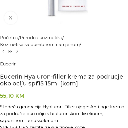
Kliknite za povećanje
Početna
Prirodna kozmetika
Kozmetika sa posebnom namjenom
Eucerin
Eucerin Hyaluron-filler krema za podrucje
oko ociju spf15 15ml [kom]
55,10
KM
Sljedeća generacija Hyaluron-Filler njege: Anti-age krema
za područje oko očiju s hijaluronskom kiselinom,
saponinom i enoksolonom
SPF 15 + UVA zaštita, za sve tipove kože.