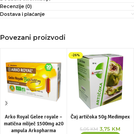
Recenzije (0)
Dostava i plaćanje
Povezani proizvodi
-26%
Arko Royal Gelee royale –
Čaj artičoka 50g Medimpex
matična mliječ 1500mg a20
3,75
KM
5,05
KM
ampula Arkopharma