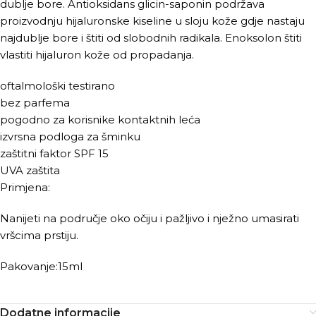
dublje bore. Antioksidans glicin-saponin podržava
proizvodnju hijaluronske kiseline u sloju kože gdje nastaju
najdublje bore i štiti od slobodnih radikala. Enoksolon štiti
vlastiti hijaluron kože od propadanja.
oftalmološki testirano
bez parfema
pogodno za korisnike kontaktnih leća
izvrsna podloga za šminku
zaštitni faktor SPF 15
UVA zaštita
Primjena:
Nanijeti na područje oko očiju i pažljivo i nježno umasirati
vršcima prstiju.
Pakovanje:15ml
Dodatne informacije