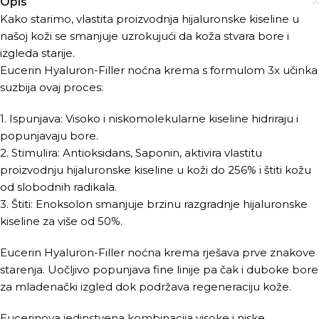
Opis
Kako starimo, vlastita proizvodnja hijaluronske kiseline u
našoj koži se smanjuje uzrokujući da koža stvara bore i
izgleda starije.
Eucerin Hyaluron-Filler noćna krema s formulom 3x učinka
suzbija ovaj proces:
1. Ispunjava: Visoko i niskomolekularne kiseline hidriraju i
popunjavaju bore.
2. Stimulira: Antioksidans, Saponin, aktivira vlastitu
proizvodnju hijaluronske kiseline u koži do 256% i štiti kožu
od slobodnih radikala.
3. Štiti: Enoksolon smanjuje brzinu razgradnje hijaluronske
kiseline za više od 50%.
Eucerin Hyaluron-Filler noćna krema rješava prve znakove
starenja. Uočljivo popunjava fine linije pa čak i duboke bore
za mladenački izgled dok podržava regeneraciju kože.
Eucerinova jedinstvena kombinacija visoke i niske