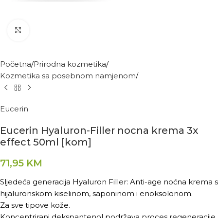
Kliknite za povećanje
Početna
Prirodna kozmetika
Kozmetika sa posebnom namjenom
Eucerin
Eucerin Hyaluron-Filler nocna krema 3x
effect 50ml [kom]
71,95
KM
Sljedeća generacija Hyaluron Filler: Anti-age noćna krema s
hijaluronskom kiselinom, saponinom i enoksolonom.
Za sve tipove kože.
Koncentrirani dekspantenol podržava proces regeneracije