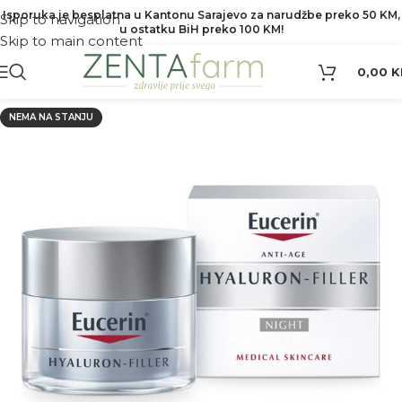
Isporuka je besplatna u Kantonu Sarajevo za narudžbe preko 50 KM,
Skip to navigation
u ostatku BiH preko 100 KM!
Skip to main content
0,00
K
NEMA NA STANJU