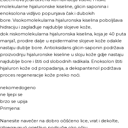
molekularne hijaluronske kiseline, glicin saponina i
enoksolona vidljivo popunjava čak i dubokih
bore. Visokomolekularna hijaluronska kiselina poboljšava
hidraciju i zaglađuje najdublje slojeve kože,
dok niskomolekularna hijaluronska kiselina, koja je 40 puta
manja1, prodire dalje u epidermalne slojeve kože odakle
nastaju dublje bore. Antioksidans glicin-saponin podržava
proizvodnju hijaluronske kiseline u sloju kože gdje nastaju
najdublje bore i štiti od slobodnih radikala. Enoksolon štiti
hijaluron kože od propadanja, a dekspantenol podržava
proces regeneracije kože preko noći.
nekomedogeno
ne lijepi se
brzo se upija
Primjena:
Nanesite navečer na dobro očišćeno lice, vrat i dekolte,
izbjegavajući osjetljivo područje oko očiju.