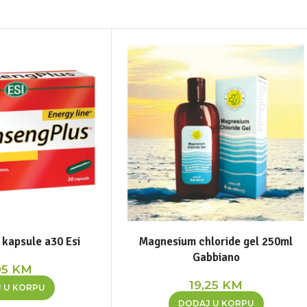
 kapsule a30 Esi
Magnesium chloride gel 250ml
Gabbiano
95
KM
19,25
KM
 U KORPU
DODAJ U KORPU