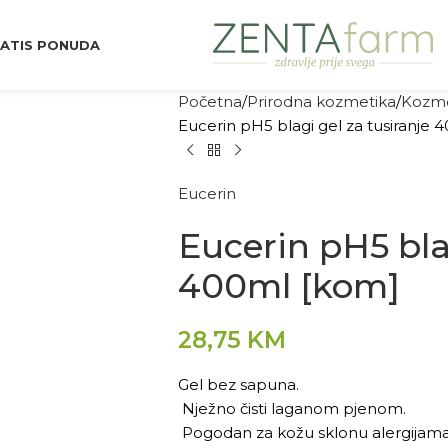
ATIS PONUDA
Početna
Prirodna kozmetika
Kozme
Eucerin pH5 blagi gel za tusiranje
Eucerin
Eucerin pH5 bla
400ml [kom]
28,75
KM
Gel bez sapuna.
Nježno čisti laganom pjenom.
Pogodan za kožu sklonu alergijama