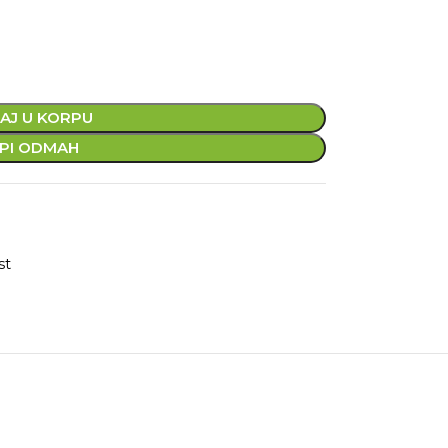
AJ U KORPU
PI ODMAH
st