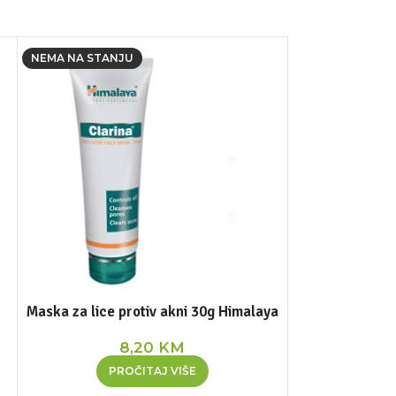
NEMA NA STANJU
Maska za lice protiv akni 30g Himalaya
Nim maska z
8,20
KM
PROČITAJ VIŠE
DOD