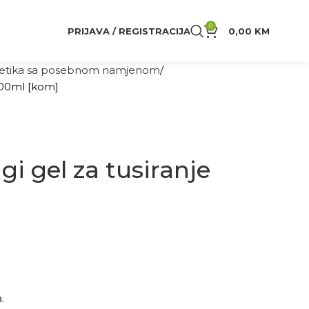
0
PRIJAVA / REGISTRACIJA
0,00
KM
tika sa posebnom namjenom
 400ml [kom]
gi gel za tusiranje
.