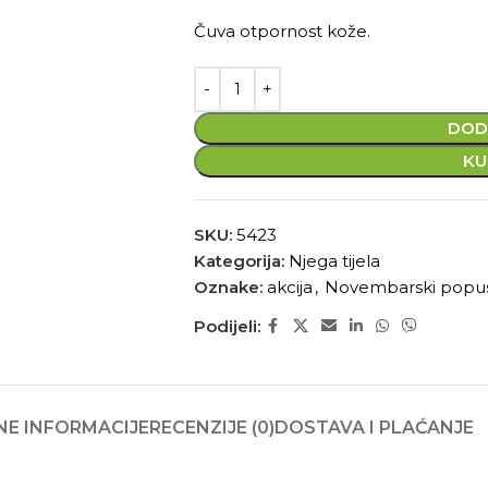
Čuva otpornost kože.
DOD
KU
SKU:
5423
Kategorija:
Njega tijela
Oznake:
akcija
,
Novembarski popu
Podijeli:
E INFORMACIJE
RECENZIJE (0)
DOSTAVA I PLAĆANJE