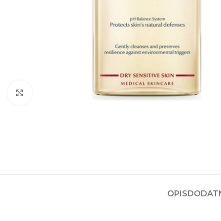
Kliknite za povećanje
OPIS
DODATN