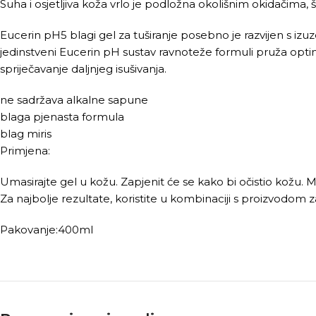
Suha i osjetljiva koža vrlo je podložna okolišnim okidačima, št
Eucerin pH5 blagi gel za tuširanje posebno je razvijen s izuze
jedinstveni Eucerin pH sustav ravnoteže formuli pruža opt
spriječavanje daljnjeg isušivanja.
ne sadržava alkalne sapune
blaga pjenasta formula
blag miris
Primjena:
Umasirajte gel u kožu. Zapjenit će se kako bi očistio kožu. Mo
Za najbolje rezultate, koristite u kombinaciji s proizvodom za 
Pakovanje:400ml