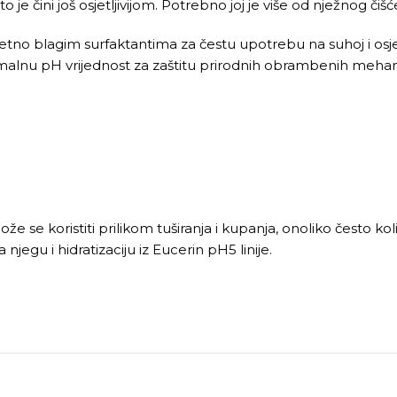
o je čini još osjetljivijom. Potrebno joj je više od nježnog čiš
tno blagim surfaktantima za čestu upotrebu na suhoj i osjetlji
imalnu pH vrijednost za zaštitu prirodnih obrambenih mehan
že se koristiti prilikom tuširanja i kupanja, onoliko često ko
njegu i hidratizaciju iz Eucerin pH5 linije.