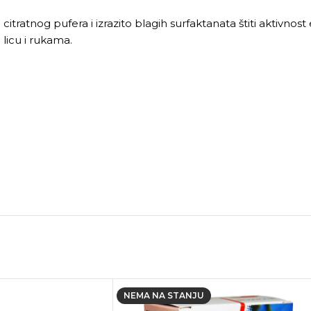
tratnog pufera i izrazito blagih surfaktanata štiti aktivnost
licu i rukama.
NEMA NA STANJU