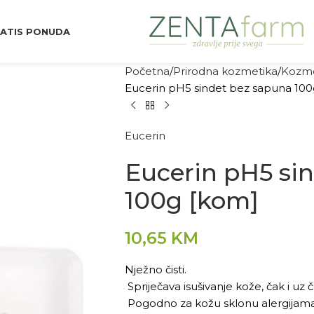
ATIS PONUDA
Početna
Prirodna kozmetika
Kozme
Eucerin pH5 sindet bez sapuna 100
Eucerin
Eucerin pH5 si
100g [kom]
10,65
KM
Nježno čisti.
Spriječava isušivanje kože, čak i uz
Pogodno za kožu sklonu alergijama