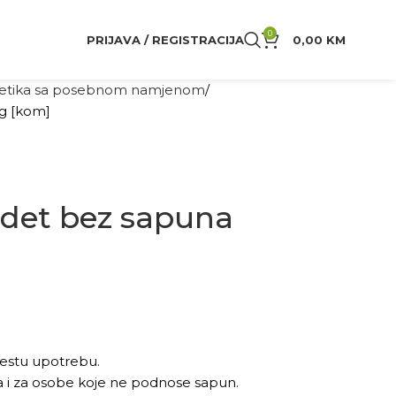
0
PRIJAVA / REGISTRACIJA
0,00
KM
tika sa posebnom namjenom
g [kom]
ndet bez sapuna
 čestu upotrebu.
 i za osobe koje ne podnose sapun.