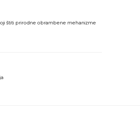
la koji štiti prirodne obrambene mehanizme
ja