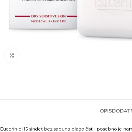
Kliknite za povećanje
OPIS
DODATN
Eucerin pH5 sindet bez sapuna blago čisti i posebno je namij