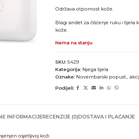
Održava otpornost kože.
Blagi sindet za čišćenje ruku i tije
kože.
Nema na stanju
SKU:
5429
Kategorija:
Njega tijela
Oznake:
Novembarski popust
,
akci
Podijeli:
E INFORMACIJE
RECENZIJE (0)
DOSTAVA I PLAĆANJE
enjen osjetljivoj koži