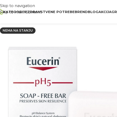
Skip to navigation
Skip to main content
KATEGORIJE
ZDRAVSTVENE POTREBE
BREND
BLOG
AKCIJA
GR
NEMA NA STANJU