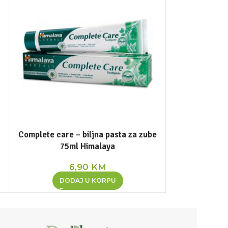
Complete care – biljna pasta za zube
GO UP pocket
75ml Himalaya
6,90
KM
DOD
DODAJ U KORPU