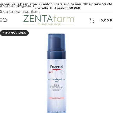
Isporuka je besplatna u Kantonu Sarajevo za narudžbe preko 50 KM,
Skip to navigation
u ostatku BiH preko 100 KM!
Skip to main content
0,00
K
NEMA NA STANJU