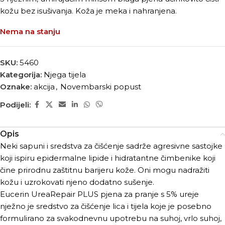
kožu bez isušivanja. Koža je meka i nahranjena.
Nema na stanju
SKU:
5460
Kategorija:
Njega tijela
Oznake:
akcija
,
Novembarski popust
Podijeli:
Opis
Neki sapuni i sredstva za čišćenje sadrže agresivne sastojke
koji ispiru epidermalne lipide i hidratantne čimbenike koji
čine prirodnu zaštitnu barijeru kože. Oni mogu nadražiti
kožu i uzrokovati njeno dodatno sušenje.
Eucerin UreaRepair PLUS pjena za pranje s 5% ureje
nježno je sredstvo za čišćenje lica i tijela koje je posebno
formulirano za svakodnevnu upotrebu na suhoj, vrlo suhoj,