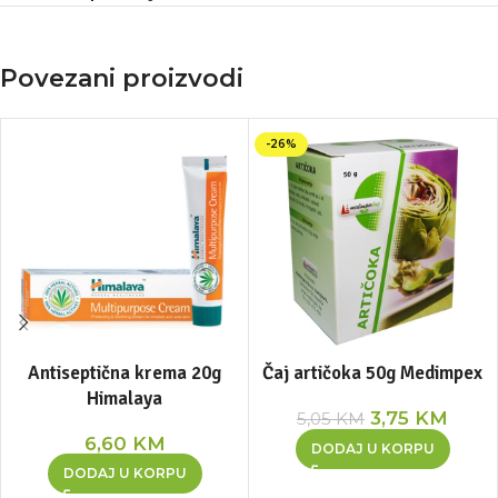
Povezani proizvodi
-26%
Antiseptična krema 20g
Čaj artičoka 50g Medimpex
Himalaya
3,75
KM
5,05
KM
6,60
KM
DODAJ U KORPU
DODAJ U KORPU