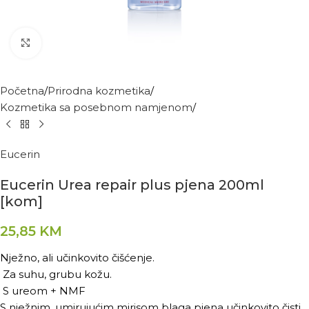
Kliknite za povećanje
Početna
Prirodna kozmetika
Kozmetika sa posebnom namjenom
Eucerin
Eucerin Urea repair plus pjena 200ml
[kom]
25,85
KM
Nježno, ali učinkovito čišćenje.
Za suhu, grubu kožu.
S ureom + NMF
S nježnim, umirujućim mirisom blaga pjena učinkovito čisti