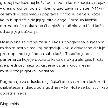
gruboj i nadraženoj koži. Jedinstvena kombinacija sastojaka
– urea, drugi prirodni čimbenici zadržavanja vlage (NMF) i
ceramidi – veže vlagu i popravlja prirodnu barijeru kože
kako bi spriječila daljnji gubitak vlage. Formula klinički i
dermatološki dokazano čisti nježno i učinkovito i štiti kožu
od daljnjeg isušivanja.
Naša pjena za pranje za suhu kožu obogaćena je nježnim
mirisnim sastojcima koji pogoduju koži, a dokazano djeluje
protuupalno i nježno na suhu kožu. Također je bez
parfema za koje je poznato kako uzrokuju alergije. Pruža
sve prednosti nježnog čišćenja uz umirujuć, nježan
miris. Koža je glatka i podatna.
Pogodna je za odrasle, uključujući one sa zrelom kožom ili
dijabetesom i djecu od 3 godine i više. Može se koristiti i kao
dodatna njega.
Blagi miris