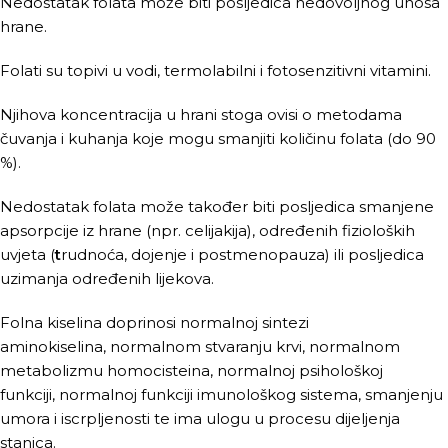
Nedostatak folata može biti posljedica nedovoljnog unosa
hrane.
Folati su topivi u vodi, termolabilni i fotosenzitivni vitamini.
Njihova koncentracija u hrani stoga ovisi o metodama
čuvanja i kuhanja koje mogu smanjiti količinu folata (do 90
%).
Nedostatak folata može također biti posljedica smanjene
apsorpcije iz hrane (npr. celijakija), određenih fizioloških
uvjeta (
t
rudnoća, dojenje i postmenopauza) ili posljedica
uzimanja određenih lijekova.
Folna kiselina doprinosi normalnoj sintezi
aminokiselina, normalnom stvaranju krvi, normalnom
metabolizmu homocisteina, normalnoj psihološkoj
funkciji, normalnoj funkciji imunološkog sistema, smanjenju
umora i iscrpljenosti te ima ulogu u procesu dijeljenja
stanica.