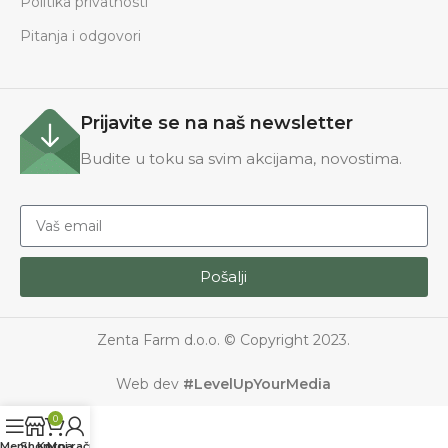
Politika privatnosti
Pitanja i odgovori
Prijavite se na naš newsletter
Budite u toku sa svim akcijama, novostima.
Pošalji
Zenta Farm d.o.o. © Copyright 2023.
Web dev
#LevelUpYourMedia
0
Menu
Shop
Korpa
Moj račun