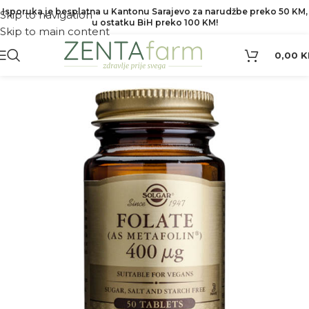
Isporuka je besplatna u Kantonu Sarajevo za narudžbe preko 50 KM,
Skip to navigation
u ostatku BiH preko 100 KM!
Skip to main content
0,00
K