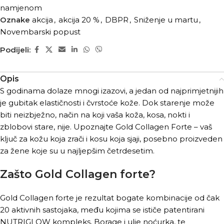
namjenom
Oznake
akcija
,
akcija 20 %
,
DBPR
,
Sniženje u martu
,
Novembarski popust
Podijeli:
Opis
S godinama dolaze mnogi izazovi, a jedan od najprimjetnijih
je gubitak elastičnosti i čvrstoće kože. Dok starenje može
biti neizbježno, način na koji vaša koža, kosa, nokti i
zblobovi stare, nije. Upoznajte Gold Collagen Forte – vaš
ključ za kožu koja zrači i kosu koja sjaji, posebno proizveden
za žene koje su u najljepšim četrdesetim.
Zašto Gold Collagen forte?
Gold Collagen forte je rezultat bogate kombinacije od čak
20 aktivnih sastojaka, među kojima se ističe patentirani
NUTRIGLOW kompleks, Borage i ulje noćurka, te