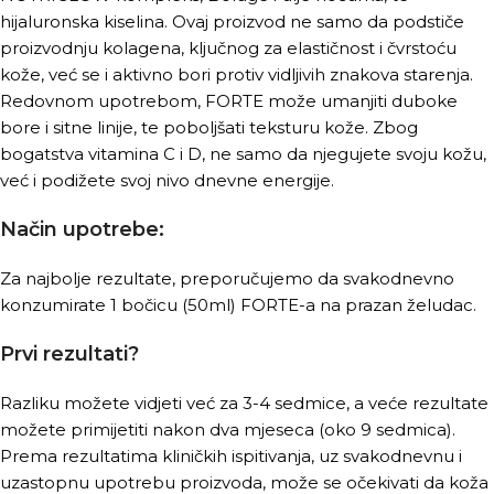
hijaluronska kiselina. Ovaj proizvod ne samo da podstiče
proizvodnju kolagena, ključnog za elastičnost i čvrstoću
kože, već se i aktivno bori protiv vidljivih znakova starenja.
Redovnom upotrebom, FORTE može umanjiti duboke
bore i sitne linije, te poboljšati teksturu kože. Zbog
bogatstva vitamina C i D, ne samo da njegujete svoju kožu,
već i podižete svoj nivo dnevne energije.
Način upotrebe:
Za najbolje rezultate, preporučujemo da svakodnevno
konzumirate 1 bočicu (50ml) FORTE-a na prazan želudac.
Prvi rezultati?
Razliku možete vidjeti već za 3-4 sedmice, a veće rezultate
možete primijetiti nakon dva mjeseca (oko 9 sedmica).
Prema rezultatima kliničkih ispitivanja, uz svakodnevnu i
uzastopnu upotrebu proizvoda, može se očekivati da koža