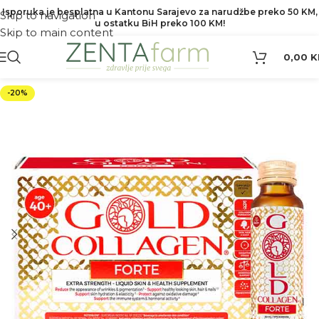
Isporuka je besplatna u Kantonu Sarajevo za narudžbe preko 50 KM,
Skip to navigation
u ostatku BiH preko 100 KM!
Skip to main content
0,00
K
-20%