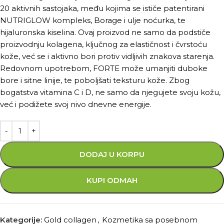
20 aktivnih sastojaka, među kojima se ističe patentirani
NUTRIGLOW kompleks, Borage i ulje noćurka, te
hijaluronska kiselina. Ovaj proizvod ne samo da podstiče
proizvodnju kolagena, ključnog za elastičnost i čvrstoću
kože, već se i aktivno bori protiv vidljivih znakova starenja.
Redovnom upotrebom, FORTE može umanjiti duboke
bore i sitne linije, te poboljšati teksturu kože. Zbog
bogatstva vitamina C i D, ne samo da njegujete svoju kožu,
već i podižete svoj nivo dnevne energije.
DODAJ U KORPU
KUPI ODMAH
Kategorije:
Gold collagen
,
Kozmetika sa posebnom