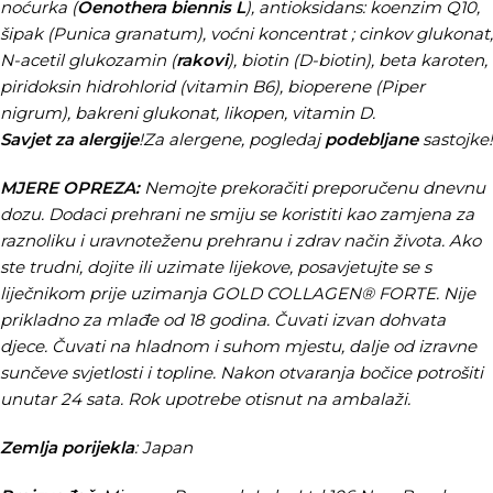
noćurka (
Oenothera biennis L
), antioksidans: koenzim Q10,
šipak (Punica granatum), voćni koncentrat ; cinkov glukonat,
N-acetil glukozamin (
rakovi
), biotin (D-biotin), beta karoten,
piridoksin hidrohlorid (vitamin B6), bioperene (Piper
nigrum), bakreni glukonat, likopen, vitamin D.
Savjet za alergije
!Za alergene, pogledaj
podebljane
sastojke!
MJERE OPREZA:
Nemojte prekoračiti preporučenu dnevnu
dozu. Dodaci prehrani ne smiju se koristiti kao zamjena za
raznoliku i uravnoteženu prehranu i zdrav način života. Ako
ste trudni, dojite ili uzimate lijekove, posavjetujte se s
liječnikom prije uzimanja GOLD COLLAGEN® FORTE. Nije
prikladno za mlađe od 18 godina. Čuvati izvan dohvata
djece. Čuvati na hladnom i suhom mjestu, dalje od izravne
sunčeve svjetlosti i topline. Nakon otvaranja bočice potrošiti
unutar 24 sata. Rok upotrebe otisnut na ambalaži.
Zemlja porijekla
: Japan