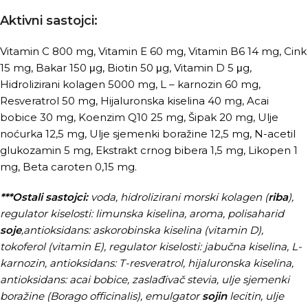
Aktivni sastojci:
Vitamin C 800 mg, Vitamin E 60 mg, Vitamin B6 14 mg, Cink
15 mg, Bakar 150 μg, Biotin 50 μg, Vitamin D 5 μg,
Hidrolizirani kolagen 5000 mg, L – karnozin 60 mg,
Resveratrol 50 mg, Hijaluronska kiselina 40 mg, Acai
bobice 30 mg, Koenzim Q10 25 mg, Šipak 20 mg, Ulje
noćurka 12,5 mg, Ulje sjemenki boražine 12,5 mg, N-acetil
glukozamin 5 mg, Ekstrakt crnog bibera 1,5 mg, Likopen 1
mg, Beta caroten 0,15 mg.
***Ostali sastojci:
voda, hidrolizirani morski kolagen (
riba
),
regulator kiselosti: limunska kiselina, aroma, polisaharid
soje
,antioksidans: askorobinska kiselina (vitamin D),
tokoferol (vitamin E), regulator kiselosti: jabučna kiselina, L-
karnozin, antioksidans: T-resveratrol, hijaluronska kiselina,
antioksidans: acai bobice, zaslađivač stevia, ulje sjemenki
boražine (Borago officinalis), emulgator
sojin
lecitin, ulje