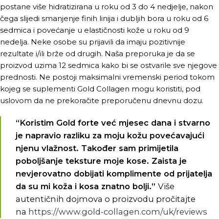
postane više hidratizirana u roku od 3 do 4 nedjelje, nakon
čega slijedi smanjenje finih linija i dubljih bora u roku od 6
sedmica i povećanje u elastičnosti kože u roku od 9
nedelja. Neke osobe su prijavili da imaju pozitivnije
rezultate i/ili brže od drugih. Naša preporuka je da se
proizvod uzima 12 sedmica kako bi se ostvarile sve njegove
prednosti. Ne postoji maksimalni vremenski period tokom
kojeg se suplementi Gold Collagen mogu koristiti, pod
uslovom da ne prekoračite preporučenu dnevnu dozu.
“Koristim Gold forte već mjesec dana i stvarno
je napravio razliku za moju kožu povećavajući
njenu vlažnost. Također sam primijetila
poboljšanje teksture moje kose. Zaista je
nevjerovatno dobijati komplimente od prijatelja
da su mi koža i kosa znatno bolji.”
Više
autentičnih dojmova o proizvodu pročitajte
na
https://www.gold-collagen.com/uk/reviews