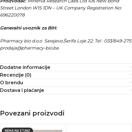
Proizvođač
: Minerva Research Labs Ltd 106 New Bond
Street London W1S 1DN – UK Company Registration No:
696220078
Generalni uvoznik za BiH:
Pharmacy bio d.o.o Sarajevo,Šerifa Loje 22; Tel : 033/849-275
prodaja
@p
harmacy-bio.ba
Dodatne informacije
Recenzije (0)
O brendu
Dostava i plaćanje
Povezani proizvodi
NEMA NA STANJ