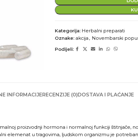
DOD
KU
Kategorija:
Herbalni preparati
Oznake:
akcija
,
Novembarski popu
Podijeli:
E INFORMACIJE
RECENZIJE (0)
DOSTAVA I PLAĆANJE
malnoj proizvodnji hormona i normalnoj funkciji štitnjače, 
ni elemenat u tragovima, ljudskom organizmu je potreban 