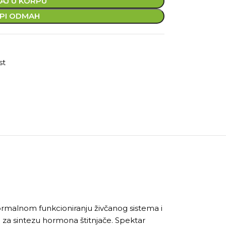
AJ U KORPU
PI ODMAH
st
normalnom funkcioniranju živčanog sistema i
za sintezu hormona štitnjače. Spektar