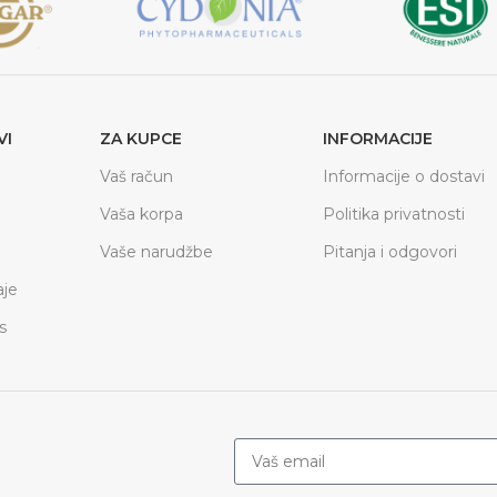
VI
ZA KUPCE
INFORMACIJE
Vaš račun
Informacije o dostavi
Vaša korpa
Politika privatnosti
Vaše narudžbe
Pitanja i odgovori
je
s