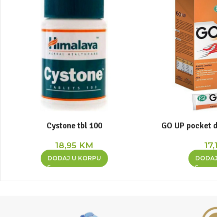
Cystone tbl 100
GO UP pocket dr
18,95
KM
17,
DODAJ U KORPU
DODAJ