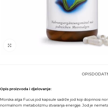
Kliknite za povećanje
OPIS
DODATN
Opis proizvoda i djelovanje:
Morska alga Fucus jod kapsule sadrže jod koji doprinosi nor
normalnom metabolizmu stvaranja energije. Jod je nemetal