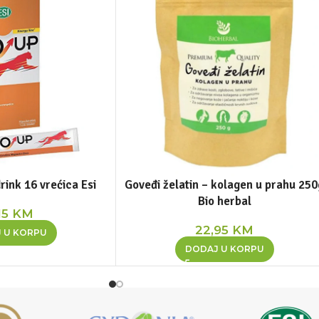
ink 16 vrećica Esi
Goveđi želatin – kolagen u prahu 250
Bio herbal
15
KM
22,95
KM
 U KORPU
DODAJ U KORPU