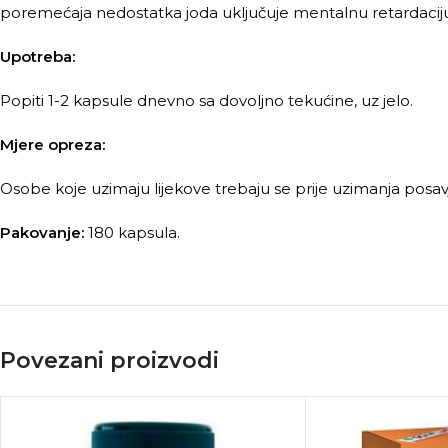
poremećaja nedostatka joda uključuje mentalnu retardaciju,
Upotreba:
Popiti 1-2 kapsule dnevno sa dovoljno tekućine, uz jelo.
Mjere opreza:
Osobe koje uzimaju lijekove trebaju se prije uzimanja posavj
Pakovanje:
180 kapsula.
Povezani proizvodi