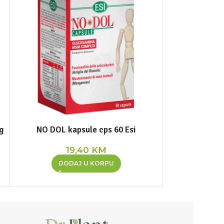
g
NO DOL kapsule cps 60 Esi
Normolip
19,40
KM
2
DODAJ U KORPU
DOD