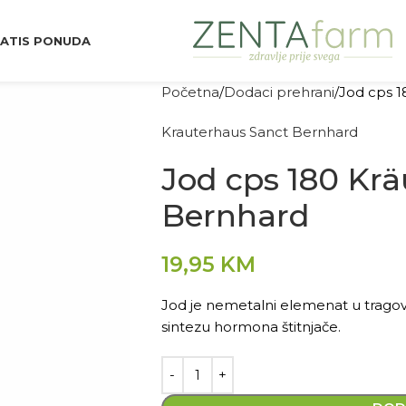
ATIS PONUDA
Početna
Dodaci prehrani
Jod cps 1
Krauterhaus Sanct Bernhard
Jod cps 180 Kr
Bernhard
19,95
KM
Jod je nemetalni elemenat u trago
sintezu hormona štitnjače.