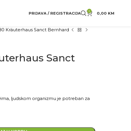
0
PRIJAVA / REGISTRACIJA
0,00
KM
80 Kräuterhaus Sanct Bernhard
äuterhaus Sanct
vima, ljudskom organizmu je potreban za