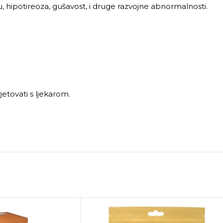
 hipotireoza, gušavost, i druge razvojne abnormalnosti.
etovati s ljekarom.