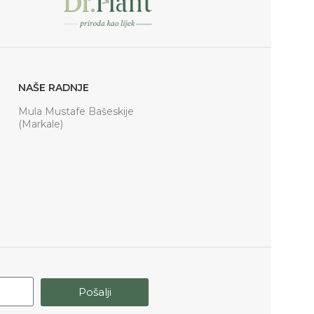
NAŠE RADNJE
Mula Mustafe Bašeskije
(Markale)
Pošalji