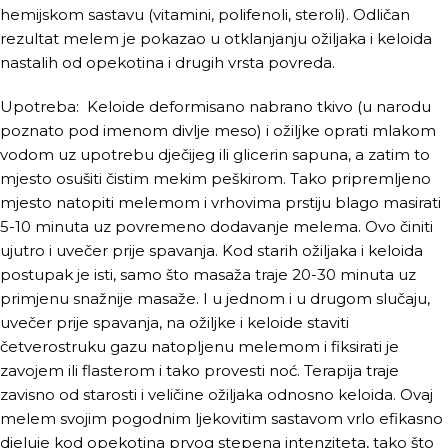
hemijskom sastavu (vitamini, polifenoli, steroli). Odličan
rezultat melem je pokazao u otklanjanju ožiljaka i keloida
nastalih od opekotina i drugih vrsta povreda.
Upotreba:
Keloide deformisano nabrano tkivo (u narodu
poznato pod imenom divlje meso) i ožiljke oprati mlakom
vodom uz upotrebu dječijeg ili glicerin sapuna, a zatim to
mjesto osušiti čistim mekim peškirom. Tako pripremljeno
mjesto natopiti melemom i vrhovima prstiju blago masirati
5-10 minuta uz povremeno dodavanje melema. Ovo činiti
ujutro i uvečer prije spavanja. Kod starih ožiljaka i keloida
postupak je isti, samo što masaža traje 20-30 minuta uz
primjenu snažnije masaže. I u jednom i u drugom slučaju,
uvečer prije spavanja, na ožiljke i keloide staviti
četverostruku gazu natopljenu melemom i fiksirati je
zavojem ili flasterom i tako provesti noć. Terapija traje
zavisno od starosti i veličine ožiljaka odnosno keloida. Ovaj
melem svojim pogodnim ljekovitim sastavom vrlo efikasno
djeluje kod opekotina prvog stepena intenziteta, tako što