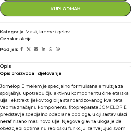
KUPI ODMAH
Kategorija:
Masti, kreme i gelovi
Oznaka:
akcija
Podijeli:
Opis
Opis proizvoda i djelovanje:
Jomelop E melem je specijalno formulisana emulzija za
spoljašnju upotrebu čiju aktivnu komponentu čine etarska
ulja i ekstrakti ljekovitog bilja standardizovanog kvaliteta.
Veoma značajnu komponentu fitopreparata JOMELOP E
predstavlja specijalno odabrana podloga, u čiji sastav ulazi
nerafinisano maslinovo ulje. Njegova glavna uloga je da
obezbjedi optimalnu reološku funkciju, zahvaljujući svom