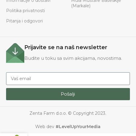
Informacije o dostavi
Mula Mustafe Bašeskije
(Markale)
Politika privatnosti
Pitanja i odgovori
Prijavite se na naš newsletter
Budite u toku sa svim akcijama, novostima.
Pošalji
Zenta Farm d.o.o. © Copyright 2023.
Web dev
#LevelUpYourMedia