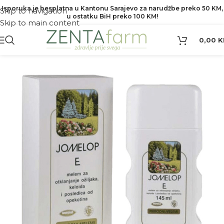
Isporuka je besplatna u Kantonu Sarajevo za narudžbe preko 50 KM,
Skip to navigation
u ostatku BiH preko 100 KM!
Skip to main content
0,00
K