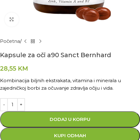
Kliknite za povećanje
Početna
Kapsule za oči a90 Sanct Bernhard
28,55
KM
Kombinacija biljnih ekstrakata, vitamina i minerala u
zajedničkoj borbi za očuvanje zdravlja očiju i vida.
DODAJ U KORPU
KUPI ODMAH