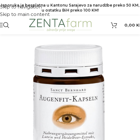
Isporuka je besplatna u Kantonu Sarajevo za narudžbe preko 50 KM,
Skip to navigation
u ostatku BiH preko 100 KM!
Skip to main content
0,00
K