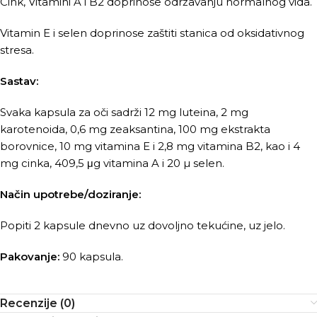
Cink, Vitamini A i B2 doprinose održavanju normalnog vida.
Vitamin E i selen doprinose zaštiti stanica od oksidativnog
stresa.
Sastav:
Svaka kapsula za oči sadrži 12 mg luteina, 2 mg
karotenoida, 0,6 mg zeaksantina, 100 mg ekstrakta
borovnice, 10 mg vitamina E i 2,8 mg vitamina B2, kao i 4
mg cinka, 409,5 μg vitamina A i 20 µ selen.
Način upotrebe/doziranje:
Popiti 2 kapsule dnevno uz dovoljno tekućine, uz jelo.
Pakovanje:
90 kapsula.
Recenzije (0)