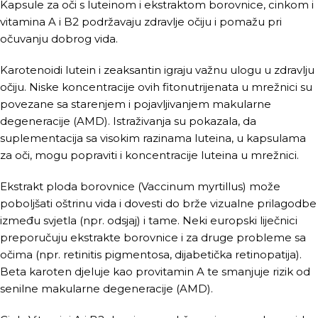
Kapsule za oči s luteinom i ekstraktom borovnice, cinkom i
vitamina A i B2 podržavaju zdravlje očiju i pomažu pri
očuvanju dobrog vida.
Karotenoidi lutein i zeaksantin igraju važnu ulogu u zdravlju
očiju. Niske koncentracije ovih fitonutrijenata u mrežnici su
povezane sa starenjem i pojavljivanjem makularne
degeneracije (AMD). Istraživanja su pokazala, da
suplementacija sa visokim razinama luteina, u kapsulama
za oči, mogu popraviti i koncentracije luteina u mrežnici.
Ekstrakt ploda borovnice (Vaccinum myrtillus) može
poboljšati oštrinu vida i dovesti do brže vizualne prilagodbe
između svjetla (npr. odsjaj) i tame. Neki europski liječnici
preporučuju ekstrakte borovnice i za druge probleme sa
očima (npr. retinitis pigmentosa, dijabetička retinopatija).
Beta karoten djeluje kao provitamin A te smanjuje rizik od
senilne makularne degeneracije (AMD).