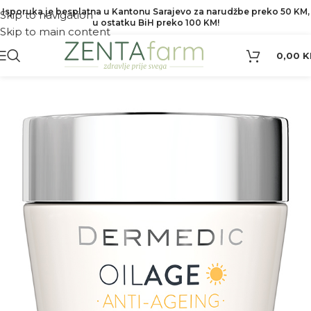
Isporuka je besplatna u Kantonu Sarajevo za narudžbe preko 50 KM,
Skip to navigation
u ostatku BiH preko 100 KM!
Skip to main content
0,00
K