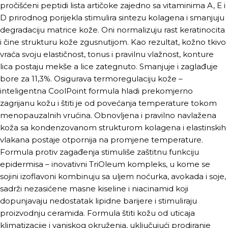
pročišćeni peptidi lista artičoke zajedno sa vitaminima A, E i
D prirodnog porijekla stimulira sintezu kolagena i smanjuju
degradaciju matrice kože. Oni normalizuju rast keratinocita
i čine strukturu kože zgusnutijom. Kao rezultat, kožno tkivo
vraća svoju elastičnost, tonus i pravilnu vlažnost, konture
lica postaju mekše a lice zategnuto. Smanjuje i zaglađuje
bore za 11,3%. Osigurava termoregulaciju kože –
inteligentna CoolPoint formula hladi prekomjerno
zagrijanu kožu i štiti je od povećanja temperature tokom
menopauzalnih vrućina. Obnovljena i pravilno navlažena
koža sa kondenzovanom strukturom kolagena i elastinskih
vlakana postaje otpornija na promjene temperature.
Formula protiv zagađenja stimuliše zaštitnu funkciju
epidermisa – inovativni TriOleum kompleks, u kome se
sojini izoflavoni kombinuju sa uljem noćurka, avokada i soje,
sadrži nezasićene masne kiseline i niacinamid koji
dopunjavaju nedostatak lipidne barijere i stimuliraju
proizvodnju ceramida. Formula štiti kožu od uticaja
klimatizacije i vanjskog okruženja, uključujući prodiranje