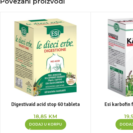
Povezani proizvodi
Digestivaid acid stop 60 tableta
Esi karbofin 
18,85
KM
19,
DODAJ U KORPU
DODAJ