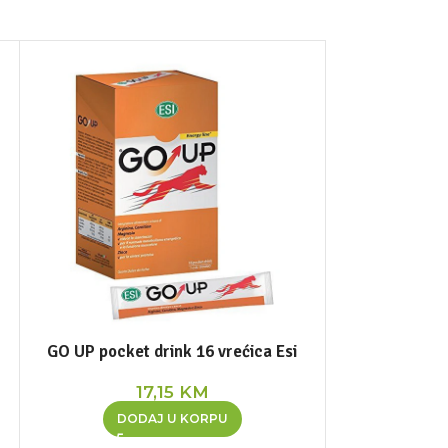
GO UP pocket drink 16 vrećica Esi
Goveđi želatin
B
17,15
KM
2
DODAJ U KORPU
DOD