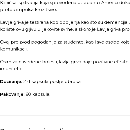
Klinička ispitivanja koja sprovodena u Japanu i Americi dokaz
protok impulsa kroz tkivo.
Lavlja griva je testirana kod oboljenja kao što su demencija
koriste ovu gljivu u ljekovite svrhe, a skoro je Lavlja griva pr
Ovaj proizvod pogodan je za studente, kao i sve osobe koje
komunikaciji.
Osim za navedene bolesti, lavlja griva daje pozitivne efekte 
imuniteta.
Doziranje:
2×1 kapsula poslije obroka.
Pakovanje:
60 kapsula.