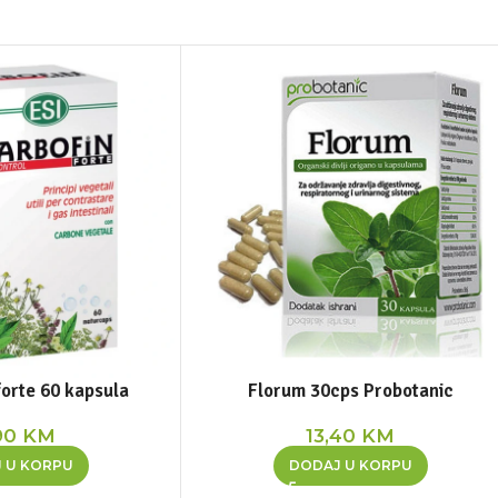
forte 60 kapsula
Florum 30cps Probotanic
90
KM
13,40
KM
 U KORPU
DODAJ U KORPU