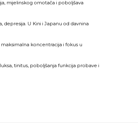
lija, mijelinskog omotača i poboljšava
, depresija. U Kini i Japanu od davnina
 maksimalna koncentracija i fokus u
uksa, tinitus, poboljšanja funkcija probave i