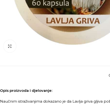
Kliknite za povećanje
Opis proizvoda i djelovanje:
Naučnim istraživanjima dokazano je da Lavlja griva gljiva p