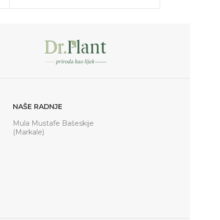
NAŠE RADNJE
Mula Mustafe Bašeskije
(Markale)