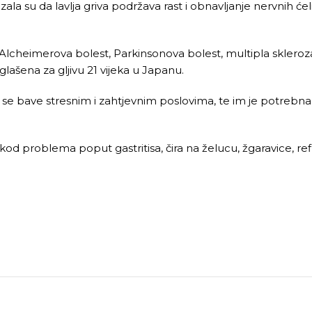
ala su da lavlja griva podržava rast i obnavljanje nervnih će
, Alcheimerova bolest, Parkinsonova bolest, multipla skleroza
oglašena za gljivu 21 vijeka u Japanu.
 se bave stresnim i zahtjevnim poslovima, te im je potrebna
kod problema poput gastritisa, čira na želucu, žgaravice, refl