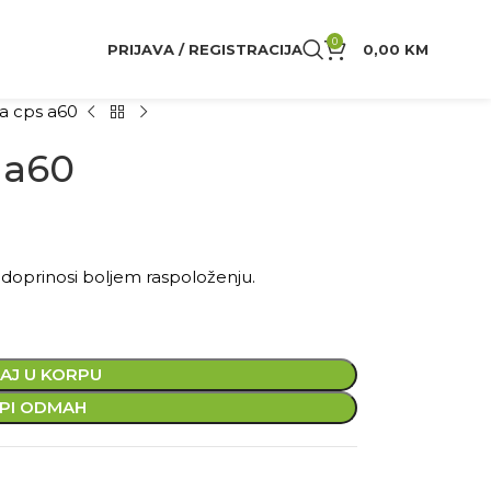
0
PRIJAVA / REGISTRACIJA
0,00
KM
va cps a60
s a60
i doprinosi boljem raspoloženju.
AJ U KORPU
PI ODMAH