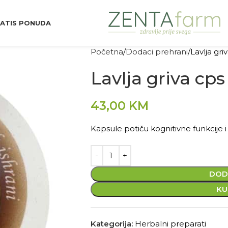
ATIS PONUDA
Početna
Dodaci prehrani
Lavlja gri
Lavlja griva cp
43,00
KM
Kapsule potiču kognitivne funkcije 
DOD
KU
Kategorija:
Herbalni preparati