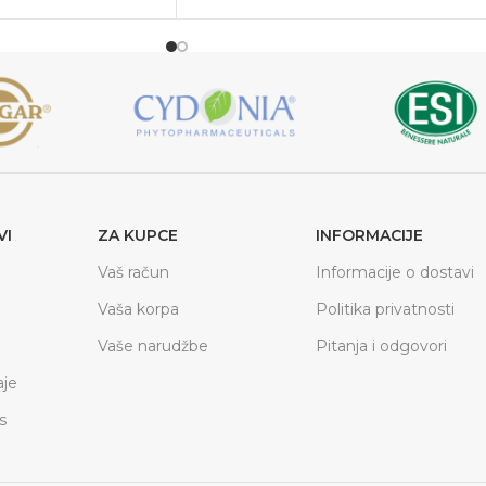
VI
ZA KUPCE
INFORMACIJE
Vaš račun
Informacije o dostavi
Vaša korpa
Politika privatnosti
Vaše narudžbe
Pitanja i odgovori
je
s