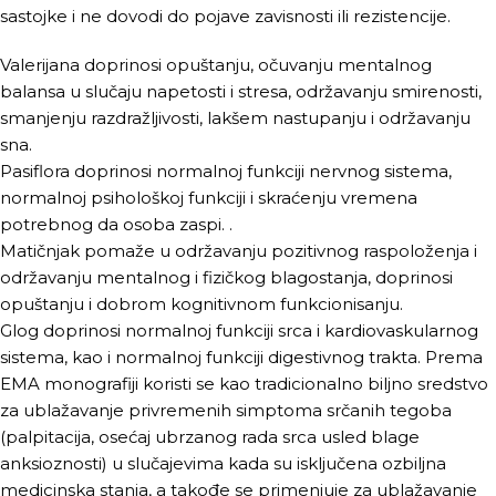
sastojke i ne dovodi do pojave zavisnosti ili rezistencije.
Valerijana doprinosi opuštanju, očuvanju mentalnog
balansa u slučaju napetosti i stresa, održavanju smirenosti,
smanjenju razdražljivosti, lakšem nastupanju i održavanju
sna.
Pasiflora doprinosi normalnoj funkciji nervnog sistema,
normalnoj psihološkoj funkciji i skraćenju vremena
potrebnog da osoba zaspi. .
Matičnjak pomaže u održavanju pozitivnog raspoloženja i
održavanju mentalnog i fizičkog blagostanja, doprinosi
opuštanju i dobrom kognitivnom funkcionisanju.
Glog doprinosi normalnoj funkciji srca i kardiovaskularnog
sistema, kao i normalnoj funkciji digestivnog trakta. Prema
EMA monografiji koristi se kao tradicionalno biljno sredstvo
za ublažavanje privremenih simptoma srčanih tegoba
(palpitacija, osećaj ubrzanog rada srca usled blage
anksioznosti) u slučajevima kada su isključena ozbiljna
medicinska stanja, a takođe se primenjuje za ublažavanje