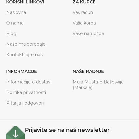
KORISNI LINKOVI
ZA KUPCE
Naslovna
Vaš račun
O nama
Vaša korpa
Blog
Vaše narudžbe
Naše maloprodaje
Kontaktirajte nas
INFORMACIJE
NAŠE RADNJE
Informacije o dostavi
Mula Mustafe Bašeskije
(Markale)
Politika privatnosti
Pitanja i odgovori
Prijavite se na naš newsletter