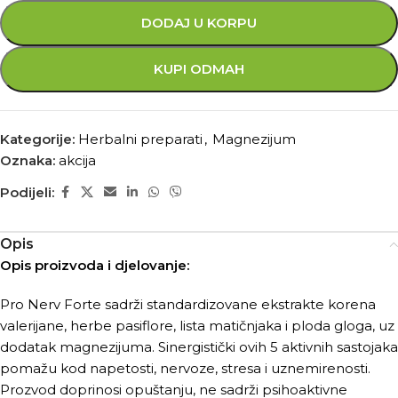
DODAJ U KORPU
KUPI ODMAH
Kategorije:
Herbalni preparati
,
Magnezijum
Oznaka:
akcija
Podijeli:
Opis
Opis proizvoda i djelovanje:
Pro Nerv Forte sadrži standardizovane ekstrakte korena
valerijane, herbe pasiflore, lista matičnjaka i ploda gloga, uz
dodatak magnezijuma. Sinergistički ovih 5 aktivnih sastojaka
pomažu kod napetosti, nervoze, stresa i uznemirenosti.
Prozvod doprinosi opuštanju, ne sadrži psihoaktivne