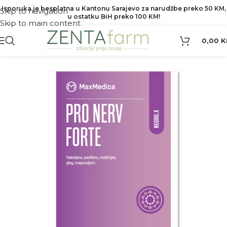
Isporuka je besplatna u Kantonu Sarajevo za narudžbe preko 50 KM,
Skip to navigation
u ostatku BiH preko 100 KM!
Skip to main content
0,00
K