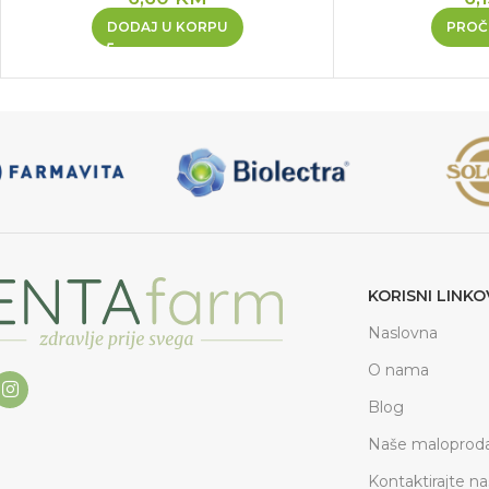
DODAJ U KORPU
PROČI
KORISNI LINKO
Naslovna
O nama
Blog
Naše maloproda
Kontaktirajte na