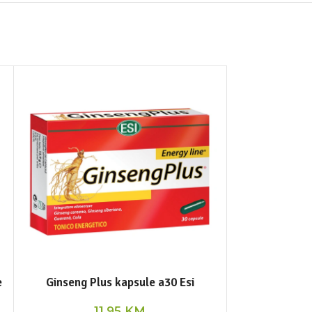
NEMA NA STANJ
e
Ginseng Plus kapsule a30 Esi
Sap
11,95
KM