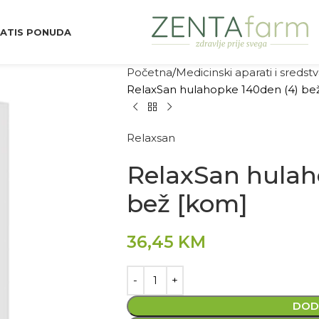
ATIS PONUDA
Početna
Medicinski aparati i sredst
RelaxSan hulahopke 140den (4) be
Relaxsan
RelaxSan hulah
bež [kom]
36,45
KM
DOD