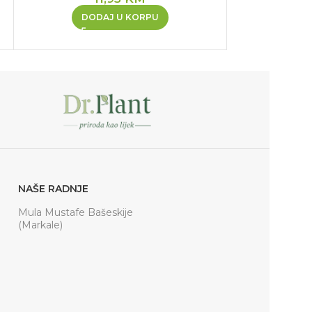
DODAJ U KORPU
PR
NAŠE RADNJE
Mula Mustafe Bašeskije
(Markale)