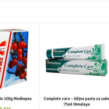
mix 100g Medimpex
Complete care – biljna pasta za zub
75ml Himalaya
15
KM