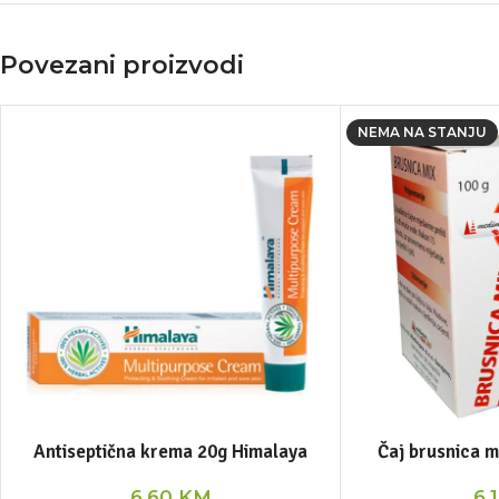
Povezani proizvodi
NEMA NA STANJU
Antiseptična krema 20g Himalaya
Čaj brusnica 
6,60
KM
6,