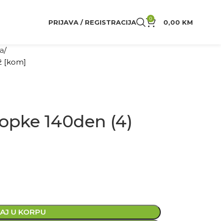
0
PRIJAVA / REGISTRACIJA
0,00
KM
va
ž [kom]
opke 140den (4)
AJ U KORPU