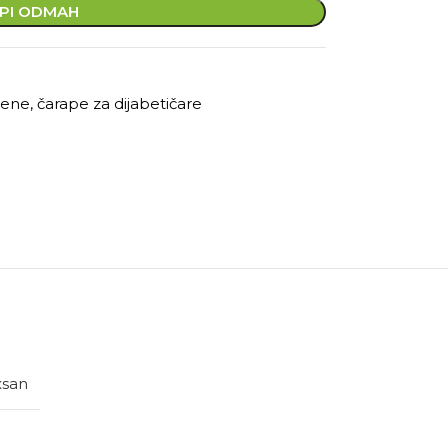
PI ODMAH
ene, čarape za dijabetičare
xsan