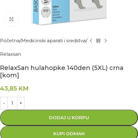
Kliknite za povećanje
Početna
Medicinski aparati i sredstva
Relaxsan
RelaxSan hulahopke 140den (5XL) crna
[kom]
43,85
KM
DODAJ U KORPU
KUPI ODMAH