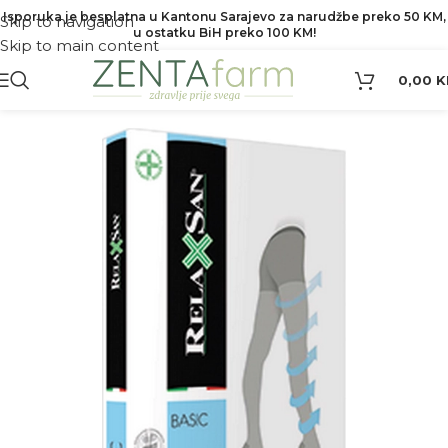
Isporuka je besplatna u Kantonu Sarajevo za narudžbe preko 50 KM,
Skip to navigation
u ostatku BiH preko 100 KM!
Skip to main content
0,00
K