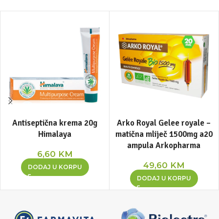
Antiseptična krema 20g
Arko Royal Gelee royale –
Himalaya
matična mliječ 1500mg a20
ampula Arkopharma
6,60
KM
49,60
KM
DODAJ U KORPU
DODAJ U KORPU