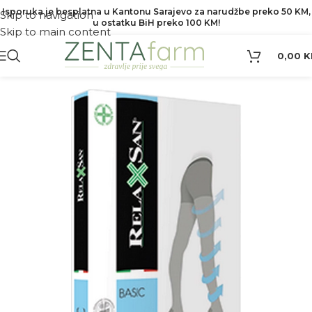
Isporuka je besplatna u Kantonu Sarajevo za narudžbe preko 50 KM,
Skip to navigation
u ostatku BiH preko 100 KM!
Skip to main content
0,00
K