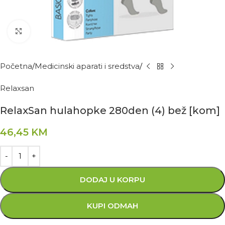
Kliknite za povećanje
Početna
Medicinski aparati i sredstva
Relaxsan
RelaxSan hulahopke 280den (4) bež [kom]
46,45
KM
DODAJ U KORPU
KUPI ODMAH