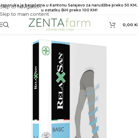
Isporuka je besplatna u Kantonu Sarajevo za narudžbe preko 50 KM,
Skip to navigation
u ostatku BiH preko 100 KM!
Skip to main content
0,00
K