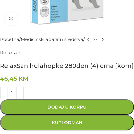
Kliknite za povećanje
Početna
Medicinski aparati i sredstva
Relaxsan
RelaxSan hulahopke 280den (4) crna [kom]
46,45
KM
DODAJ U KORPU
KUPI ODMAH