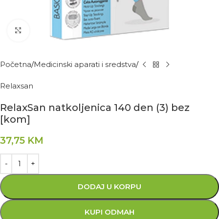
Kliknite za povećanje
Početna
Medicinski aparati i sredstva
Relaxsan
RelaxSan natkoljenica 140 den (3) bez
[kom]
37,75
KM
DODAJ U KORPU
KUPI ODMAH