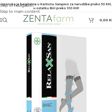
Isporuka je besplatna u Kantonu Sarajevo za narudžbe preko 50 KM,
Skip to navigation
u ostatku BiH preko 100 KM!
Skip to main content
0,00
K