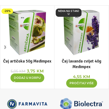
-26%
NEMA NA STANJ
U
Čaj artičoka 50g Medimpex
Čaj lavanda cvijet 40g
Medimpex
3,75
KM
5,05
KM
4,55
KM
DODAJ U KORPU
PROČITAJ VIŠE