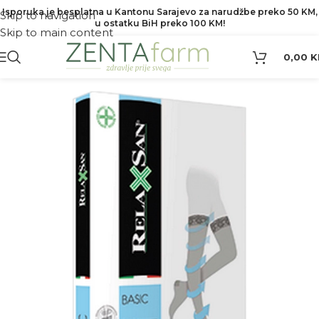
Isporuka je besplatna u Kantonu Sarajevo za narudžbe preko 50 KM,
Skip to navigation
u ostatku BiH preko 100 KM!
Skip to main content
0,00
K