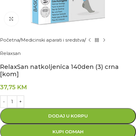
Kliknite za povećanje
Početna
Medicinski aparati i sredstva
Relaxsan
RelaxSan natkoljenica 140den (3) crna
[kom]
37,75
KM
DODAJ U KORPU
KUPI ODMAH