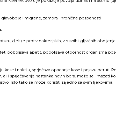
sne kiseline, ovo ulje pokazuje povolja učinak i na astmu (d
 glavobolja i migrene, zamora i hronične pospanosti.
.
u, djeluje protiv bakterijskih, virusnih i gljivičnih oboljenja
itet, poboljšava apetit, poboljšava otpornost organizma p
u kose i noktiju, sprječava opadanje kose i pojavu peruti. Po
ali i sprječavanje nastanka novih bora. može se i mazati kod t
tvo. Isto tako se može koristiti zajedno sa svim lijekovima.