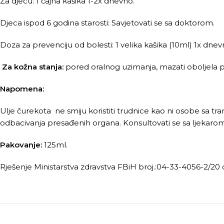
Za djecu: 1 čajna kašika 1-2x dnevno.
Djeca ispod 6 godina starosti: Savjetovati se sa doktorom.
Doza za prevenciju od bolesti: 1 velika kašika (10ml) 1x dnev
Za kožna stanja:
pored oralnog uzimanja, mazati oboljela 
Napomena:
Ulje čurekota ne smiju koristiti trudnice kao ni osobe sa 
odbacivanja presađenih organa. Konsultovati se sa ljekarom
Pakovanje:
125ml.
Rješenje Ministarstva zdravstva FBiH broj.:04-33-4056-2/20 