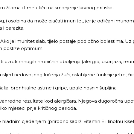
im žilama i time utiču na smanjenje krvnog pritiska.
, i osobina da može ojačati imunitet, jer je odličan imunom
 i parazita.
i. Ako je imunitet slab, tijelo postaje podložno bolestima. U
in postiže optimum.
uzrok mnogih hroničnih oboljenja (alergija, psorijaza, reumat
jed nedovoljnog lučenja žuči, oslabljene funkcije jetre, či
alja, bronhijalne astme i gripe, upale nosnih šupljina.
zvanredne rezultate kod alergičara. Njegova dugoročna up
ko mjeseci prije kritičnog perioda.
ladnim cjeđenjem (prirodno sadrži vitamin E i linolnu kisel