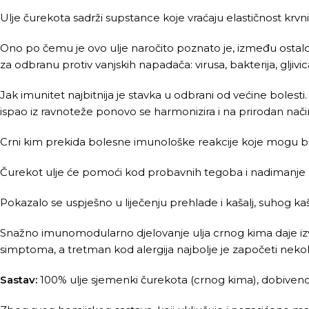
Ulje čurekota sadrži supstance koje vraćaju elastičnost krvn
Ono po čemu je ovo ulje naročito poznato je, između ostalog
za odbranu protiv vanjskih napadača: virusa, bakterija, gljivica
Jak imunitet najbitnija je stavka u odbrani od većine bolest
ispao iz ravnoteže ponovo se harmonizira i na prirodan nač
Crni kim prekida bolesne imunološke reakcije koje mogu biti 
Čurekot ulje će pomoći kod probavnih tegoba i nadimanje usl
Pokazalo se uspješno u liječenju prehlade i kašalj, suhog kaš
Snažno imunomodularno djelovanje ulja crnog kima daje i
simptoma, a tretman kod alergija najbolje je započeti nekoli
Sastav:
100% ulje sjemenki čurekota (crnog kima), dobiveno h