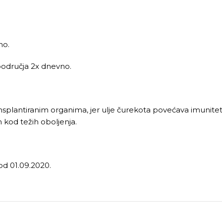
no.
područja 2x dnevno.
transplantiranim organima, jer ulje čurekota povećava imuni
 kod težih oboljenja.
od 01.09.2020.