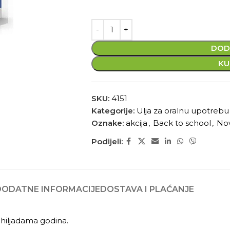
DOD
KU
SKU:
4151
Kategorije:
Ulja za oralnu upotrebu
Oznake:
akcija
,
Back to school
,
No
Podijeli:
DODATNE INFORMACIJE
DOSTAVA I PLAĆANJE
ć hiljadama godina.