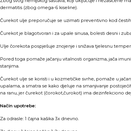
Zbog svog hemijskog sastava, koji uključuje i nezasićene ma
dermatitis (zbog omega-6 kiseline).
Čurekot ulje preporučuje se uzimati preventivno kod čestih
Čurekot je blagotvoran i za upale sinusa, bolesti desni i zuba
Ulje čorekota pospješuje znojenje i snižava tjelesnu temperatur
Pored toga pomaže jačanju vitalnosti organizma, jača imun
stanjima.
Čurekot ulje se koristi i u kozmetičke svrhe, pomaže u jačanj
upalama, a smatra se kako djeluje na smanjivanje postojećih, 
na ranu, jer čurekot (čorokot,čurokot) ima dezinfekciono dejs
Način upotrebe:
Za odrasle: 1 čajna kašika 3x dnevno.