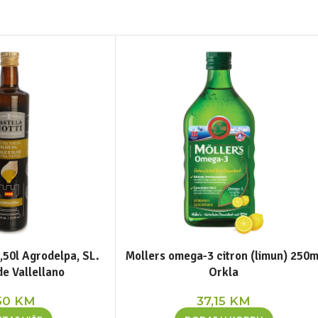
,50l Agrodelpa, SL.
Mollers omega-3 citron (limun) 250m
e Vallellano
Orkla
50
KM
37,15
KM