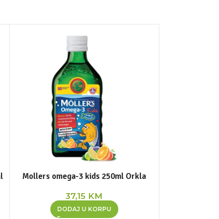
NEMA NA STANJ
l
Mollers omega-3 kids 250ml Orkla
Organsko lan
37,15
KM
DODAJ U KORPU