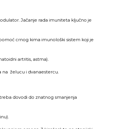
odulator. Jačanje rada imuniteta ključno je
z pomoć crnog kima imunološki sistem koji je
oidni artritis, astma).
ra na želucu i dvanaestercu.
otreba dovodi do znatnog smanjenja
inu).