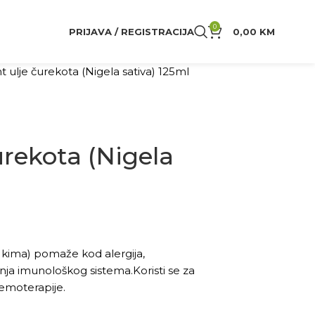
0
PRIJAVA / REGISTRACIJA
0,00
KM
nt ulje čurekota (Nigela sativa) 125ml
urekota (Nigela
 kima) pomaže kod alergija,
anja imunološkog sistema.Koristi se za
hemoterapije.