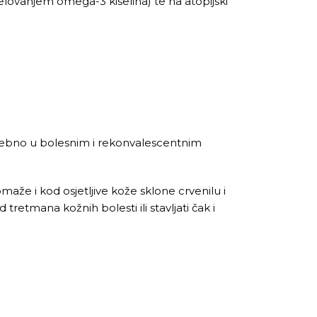
jelovanjem omega-3 kiselina) te na atopijski
.
osebno u bolesnim i rekonvalescentnim
maže i kod osjetljive kože sklone crvenilu i
retmana kožnih bolesti ili stavljati čak i