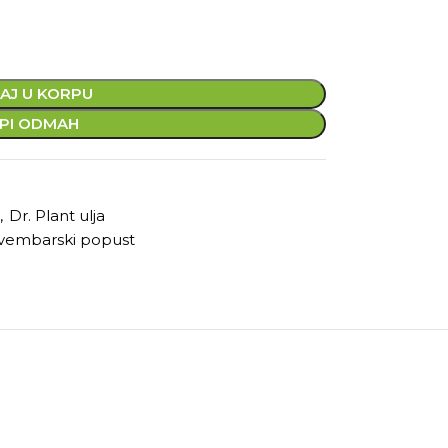
AJ U KORPU
PI ODMAH
,
Dr. Plant ulja
vembarski popust