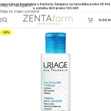
Isporuka je besplatna u Kantonu Sarajevo za narudžbe preko 50 KM,
Skip to navigation
u ostatku BiH preko 100 KM!
Skip to main content
0,00
K
-26%