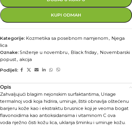
KUPI ODMAH
Kategorije:
Kozmetika sa posebnom namjenom
,
Njega
lica
Oznake:
Sniženje u novembru
,
Black friday
,
Novembarski
popust
,
akcija
Podijeli:
Opis
Zahvaljujući blagim nejonskim surfaktantima, Uriage
termalnoj vodi koja hidrira, umiruje, štitii obnavlja oštećenu
barijeru kože kao i ekstraktu brusnice koji je veoma bogat
flavonoidima kao antioksidansima i vitaminom C ova
voda nježno čisti kožu lica, uklanja šminku i umiruje kožu.