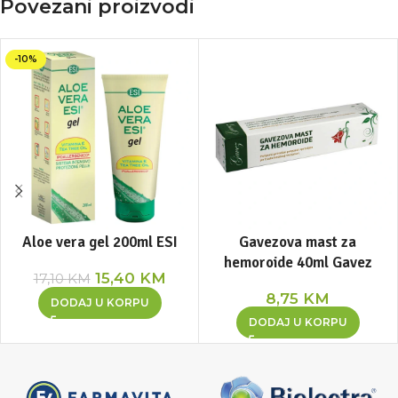
Povezani proizvodi
-10%
Aloe vera gel 200ml ESI
Gavezova mast za
hemoroide 40ml Gavez
15,40
KM
17,10
KM
8,75
KM
DODAJ U KORPU
DODAJ U KORPU