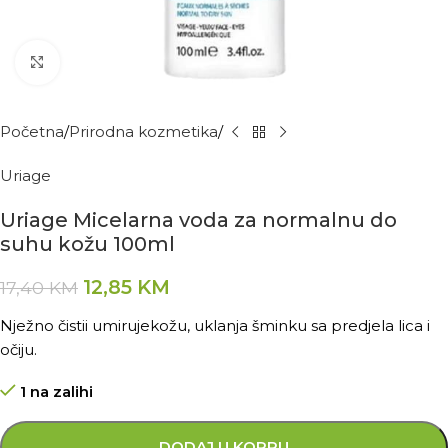
Kliknite za povećanje
Početna
Prirodna kozmetika
Uriage
Uriage Micelarna voda za normalnu do
suhu kožu 100ml
12,85
KM
17,40
KM
Nježno čistii umirujekožu, uklanja šminku sa predjela lica i
očiju.
1 na zalihi
DODAJ U KORPU