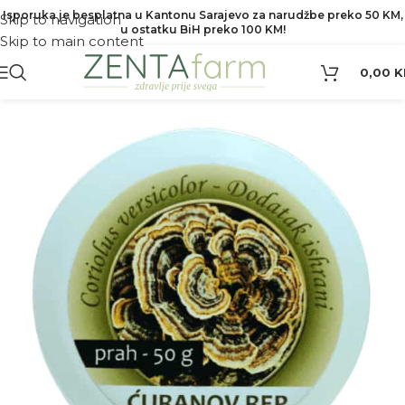
Isporuka je besplatna u Kantonu Sarajevo za narudžbe preko 50 KM,
Skip to navigation
u ostatku BiH preko 100 KM!
Skip to main content
0,00
K