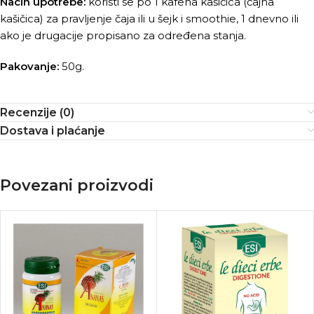
Nacin upotrebe:
koristi se po 1 kafena kašičica (čajna
kašičica) za pravljenje čaja ili u šejk i smoothie, 1 dnevno ili
ako je drugacije propisano za određena stanja.
Pakovanje:
50g.
Recenzije (0)
Dostava i plaćanje
Povezani proizvodi