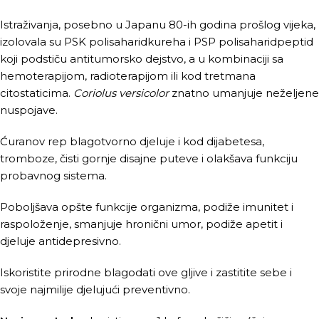
Istraživanja, posebno u Japanu 80-ih godina prošlog vijeka,
izolovala su PSK polisaharidkureha i PSP polisaharidpeptid
koji podstiču antitumorsko dejstvo, a u kombinaciji sa
hemoterapijom, radioterapijom ili kod tretmana
citostaticima.
Coriolus versicolor
znatno umanjuje neželjene
nuspojave.
Ćuranov rep blagotvorno djeluje i kod dijabetesa,
tromboze, čisti gornje disajne puteve i olakšava funkciju
probavnog sistema.
Poboljšava opšte funkcije organizma, podiže imunitet i
raspoloženje, smanjuje hronični umor, podiže apetit i
djeluje antidepresivno.
Iskoristite prirodne blagodati ove gljive i zastitite sebe i
svoje najmilije djelujući preventivno.