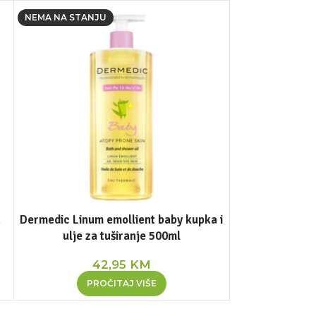
NEMA NA STANJU
NEMA NA STANJ
k
Dermedic Linum emollient baby kupka i
Dermedic N
ulje za tuširanje 500ml
hidrata
42,95
KM
4
PROČITAJ VIŠE
PR