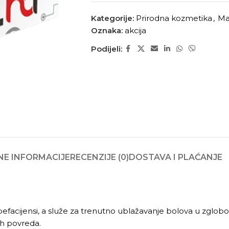
Kategorije:
Prirodna kozmetika
,
Mas
Oznaka:
akcija
Podijeli:
E INFORMACIJE
RECENZIJE (0)
DOSTAVA I PLAĆANJE
ubefacijensi, a služe za trenutno ublažavanje bolova u zglobo
ih povreda.