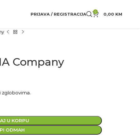
0
PRIJAVA / REGISTRACIJA
0,00
KM
ny
 HA Company
 i zglobovima.
AJ U KORPU
PI ODMAH