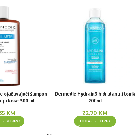
e ojačavajući šampon
Dermedic Hydrain3 hidratantni toni
anja kose 300 ml
200ml
,35
KM
22,70
KM
 U KORPU
DODAJ U KORPU