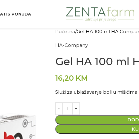
ATIS PONUDA
Početna
Gel HA 100 ml HA Compa
HA-Company
Gel HA 100 ml
16,20
KM
Služi za ublažavanje boli u mišićima
DOD
KU