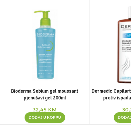
Bioderma Sebium gel moussant
Dermedic Capilart
pjenušavi gel 200ml
protiv ispad
32,45
KM
30
DODAJ U KORPU
DODAJ